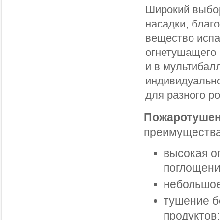
Широкий выбор
насадки, благ
вещество испа
огнетушащего 
и в мультибал
индивидуально
для разного р
Пожаротуше
преимущества
высокая о
поглощени
небольшое
тушение б
продуктов;