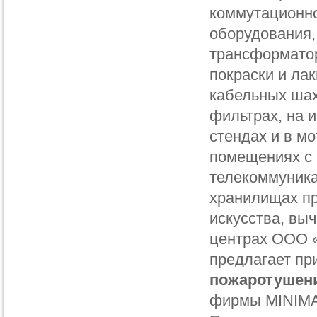
коммутационн
оборудования,
трансформатор
покраски и лак
кабельных шах
фильтрах, на 
стендах и в мо
помещениях с
телекоммуника
хранилищах п
искусства, вы
центрах ООО 
предлагает пр
пожаротушен
фирмы MINIM