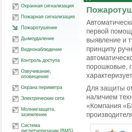
Охранная сигнализация
Пожароту
Пожарная сигнализация
Автоматическ
Пожаротушение
первой помощ
Дымоудаление
выявление и т
принципу ручн
Видеонаблюдение
автоматическ
Контроль доступа
порошковые, г
Озвучивание,
характеризуе
оповещение
Для защиты о
Охрана периметра
наличием тех
Электрические сети
«Компания «Б
Молниезащита,
производител
заземление
Система
диспетчеризации (BMS)