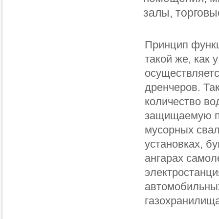
залы, торговы
Принцип функ
такой же, как 
осуществляетс
дренчеров. Та
количество во
защищаемую п
мусорных свал
установках, бу
ангарах самол
электростанци
автомобильных
газохранилищах