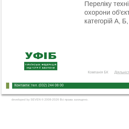
Переліку техн
охорони об'єкт
категорій А, Б,
Компанія БК
Діяльніс
Контакти: тел. (032) 244 08 00
developed by
SEVEN
© 2008-2026 Всі права захищено.