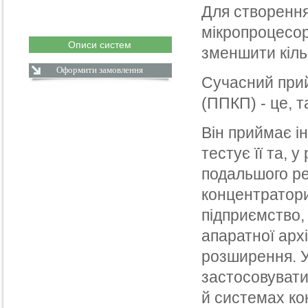
Для створення
мікропроцесор
Описи систем
зменшити кіль
Оформити замовлення
Сучасний при
(ППКП) - це, т
Він приймає і
тестує її та, 
подальшого ре
концентратори
підприємство,
апаратної арх
розширення. У
застосовувати 
й системах ко