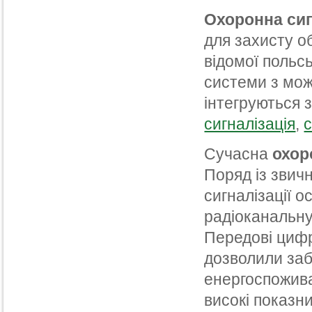
Охоронна сиг
для захисту об
відомої польсь
системи з мо
інтегруються 
сигналізація
,
Сучасна
охор
Поряд із звич
сигналізації 
радіоканальну
Передові цифро
дозволили забе
енергоспожива
високі показн