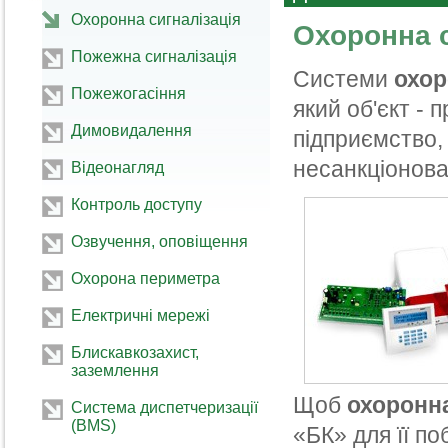
Охоронна сигналізація
Охоронна с
Пожежна сигналізація
Системи
охор
Пожежогасіння
який об'єкт - 
Димовидалення
підприємство,
несанкціонова
Відеонагляд
Контроль доступу
Озвучення, оповіщення
Охорона периметра
Електричні мережі
Блискавкозахист,
заземлення
Щоб
охоронна
Система диспетчеризації
(BMS)
«БК» для її по