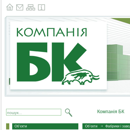
Компанія БК
Об’єкти
Об’єкти
Фабрики і зав