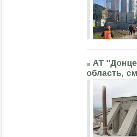
АТ ''Донце
область, с