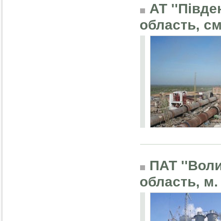
АТ ''Півде
область, с
ПАТ ''Воли
область, м.