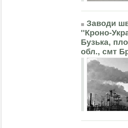
Заводи шв
''Кроно-Укра
Бузька, пло
обл., смт Б