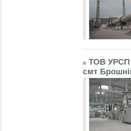
ТОВ УРСП '
смт Брошні