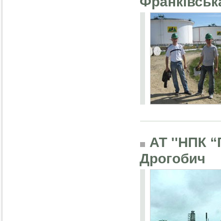
Франківськ
АТ ''НПК “
Дрогобич