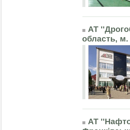
АТ ''Дрог
область, м
АТ ''Нафто